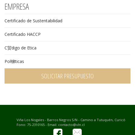
EMPRESA
Certificado de Sustentabilidad
Certificado HACCP
C贸digo de Etica
Pol铆ticas
SOLICITAR PRESUPUESTO
Viña Los Nogales - Barros Negros S/N - Camino a Tutuquén, Curicó
Fono: 75-2310165 - Email: contacto@vln.cl